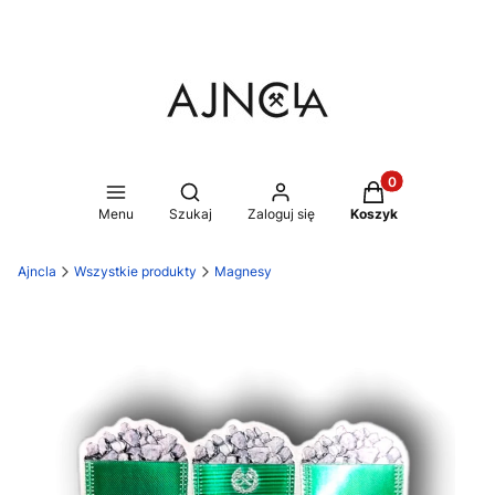
Produkty w koszy
Otwórz wyszukiwarkę
Menu
Szukaj
Zaloguj się
Koszyk
Ajncla
Wszystkie produkty
Magnesy