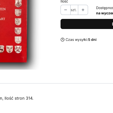
Ilość
Dostępno
szt.
na wycze
Czas wysyłki:
5 dni
, Ilość stron 314.