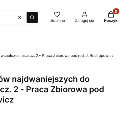
Produkty w kos
Wyczyść
Szukaj
Ulubione
Zaloguj się
Koszyk
współczesności cz. 2 - Praca Zbiorowa pod red. J. Rostropowicz
ów najdwaniejszych do
cz. 2 - Praca Zbiorowa pod
wicz