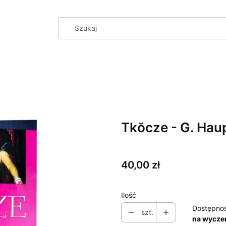
Tkŏcze - G. Ha
Cena
40,00 zł
Ilość
Dostępno
szt.
na wycze