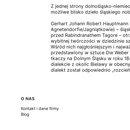
Z jednej strony dolnośląsko-niemie
możliwe blisko dzieło śląskiego nobl
Gerhart Johann Robert Hauptmann (u
Agnetendorfie/Jagniątkowie) – śląsk
przed Rabindranathem Tagore – otrz
wybitnej twórczości w dziedzinie s
Wśród nich najgłośniejszym i najw
przedstawiony w sztuce Die Weber 
tkaczy na Dolnym Śląsku w roku 184
dialekcie z okolic Bielawy w obecn
dialekt został odpowiednio „rozcie
Linki w stopce
O NAS
Kontakt i dane firmy
Blog