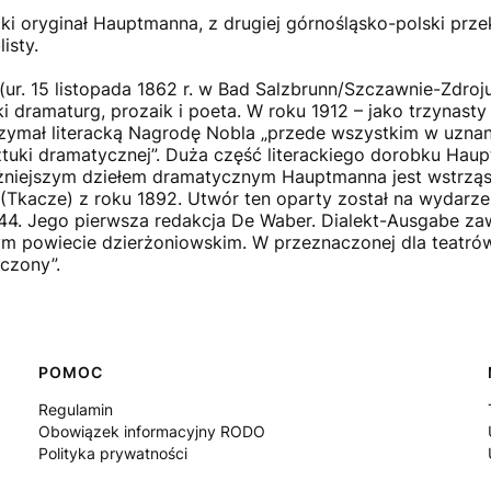
cki oryginał Hauptmanna, z drugiej górnośląsko-polski prz
isty.
r. 15 listopada 1862 r. w Bad Salzbrunn/Szczawnie-Zdroju
i dramaturg, prozaik i poeta. W roku 1912 – jako trzynasty 
ymał literacką Nagrodę Nobla „przede wszystkim w uznaniu
ztuki dramatycznej”. Duża część literackiego dorobku Hau
ażniejszym dziełem dramatycznym Hauptmanna jest wstrząs
(Tkacze) z roku 1892. Utwór ten oparty został na wydarz
4. Jego pierwsza redakcja De Waber. Dialekt-Ausgabe zaw
ym powiecie dzierżoniowskim. W przeznaczonej dla teatrów
ńczony”.
POMOC
Regulamin
Obowiązek informacyjny RODO
Polityka prywatności