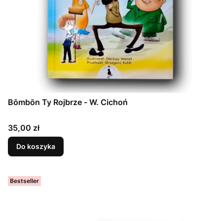
Bōmbōn Ty Rojbrze - W. Cichoń
Cena
35,00 zł
Do koszyka
Bestseller