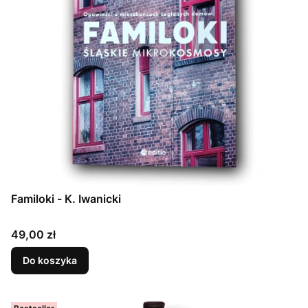
Familoki - K. Iwanicki
Cena
49,00 zł
Do koszyka