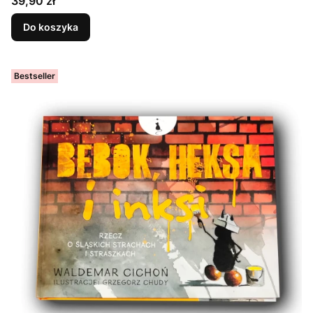
Cena
39,90 zł
Do koszyka
Bestseller