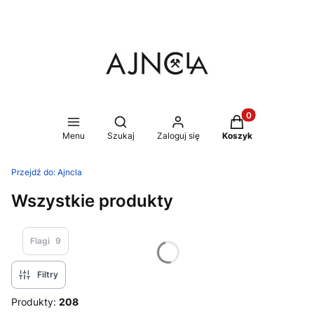
Produkty w koszy
Otwórz wyszukiwarkę
Menu
Szukaj
Zaloguj się
Koszyk
Przejdź do:
Ajncla
Wszystkie produkty
Flagi
9
Filtry
Produkty:
208