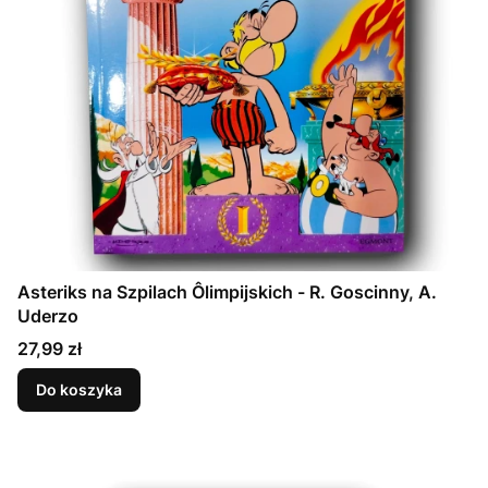
Asteriks na Szpilach Ôlimpijskich - R. Goscinny, A.
Uderzo
Cena
27,99 zł
Do koszyka