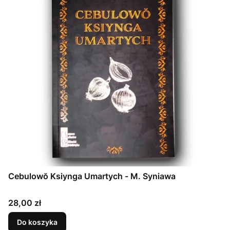
Cebulowŏ Ksiynga Umartych - M. Syniawa
Cena
28,00 zł
Do koszyka