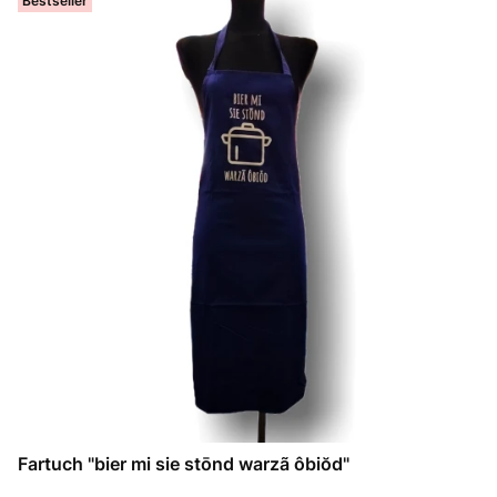
Bestseller
Fartuch "bier mi sie stōnd warzã ôbiŏd"