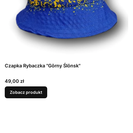
Czapka Rybaczka "Gōrny Ślōnsk"
Cena
49,00 zł
Zobacz produkt