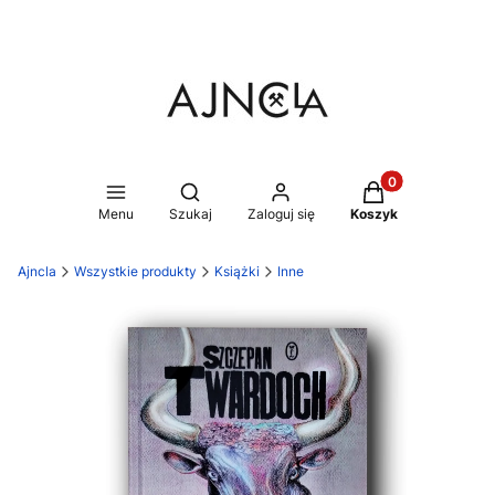
Produkty w koszy
Otwórz wyszukiwarkę
Menu
Szukaj
Zaloguj się
Koszyk
Ajncla
Wszystkie produkty
Książki
Inne