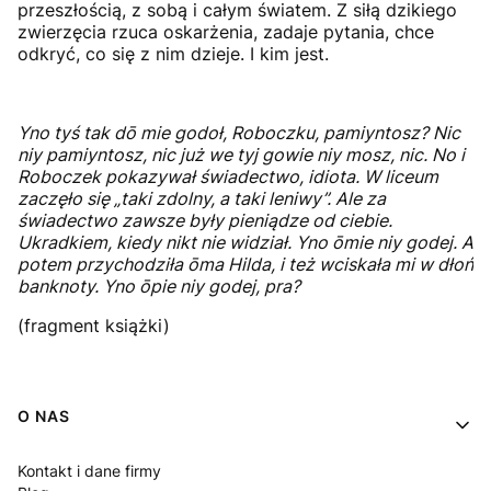
przeszłością, z sobą i całym światem. Z siłą dzikiego
zwierzęcia rzuca oskarżenia, zadaje pytania, chce
odkryć, co się z nim dzieje. I kim jest.
Yno tyś tak dō mie godoł, Roboczku, pamiyntosz? Nic
niy pamiyntosz, nic już we tyj gowie niy mosz, nic. No i
Roboczek pokazywał świadectwo, idiota. W liceum
zaczęło się „taki zdolny, a taki leniwy”. Ale za
świadectwo zawsze były pieniądze od ciebie.
Ukradkiem, kiedy nikt nie widział. Yno ōmie niy godej. A
potem przychodziła ōma Hilda, i też wciskała mi w dłoń
banknoty. Yno ōpie niy godej, pra?
(fragment książki)
Linki w stopce
O NAS
Kontakt i dane firmy