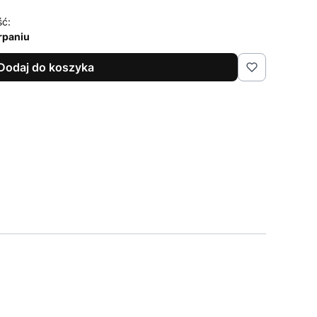
ść:
rpaniu
Dodaj do koszyka