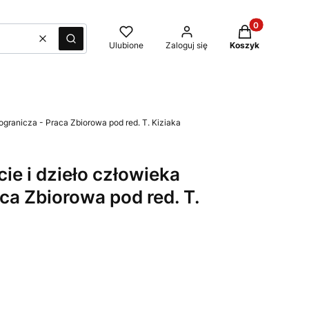
Produkty w kos
Wyczyść
Szukaj
Ulubione
Zaloguj się
Koszyk
pogranicza - Praca Zbiorowa pod red. T. Kiziaka
cie i dzieło człowieka
ca Zbiorowa pod red. T.