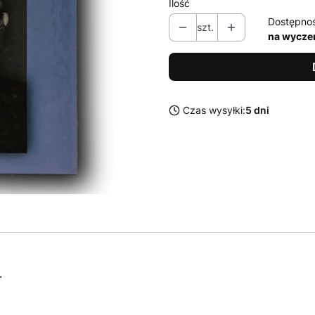
Ilość
Dostępno
szt.
na wycze
Czas wysyłki:
5 dni
.