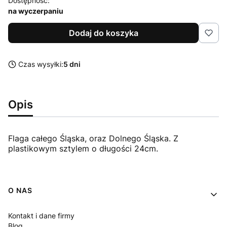
Dostępność:
na wyczerpaniu
Dodaj do koszyka
Czas wysyłki:
5 dni
Opis
Flaga całego Śląska, oraz Dolnego Śląska. Z
plastikowym sztylem o długości 24cm.
Linki w stopce
O NAS
Kontakt i dane firmy
Blog