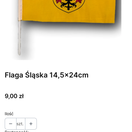
Flaga Śląska 14,5x24cm
Cena
9,00 zł
Ilość
szt.