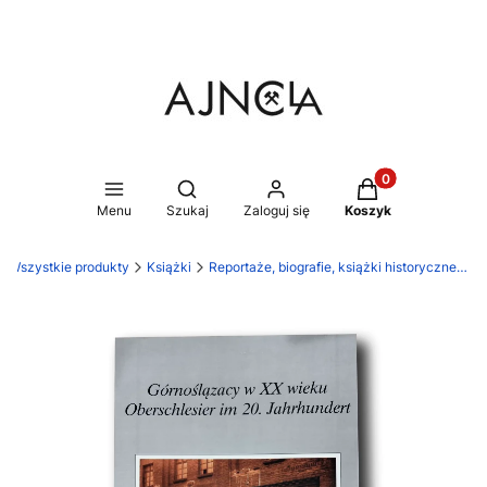
Produkty w koszy
Otwórz wyszukiwarkę
Menu
Szukaj
Zaloguj się
Koszyk
Wszystkie produkty
Książki
Reportaże, biografie, książki historyczne, publikacje naukowe