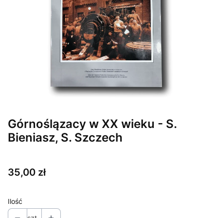
Górnoślązacy w XX wieku - S.
Bieniasz, S. Szczech
Cena
35,00 zł
Ilość
szt.