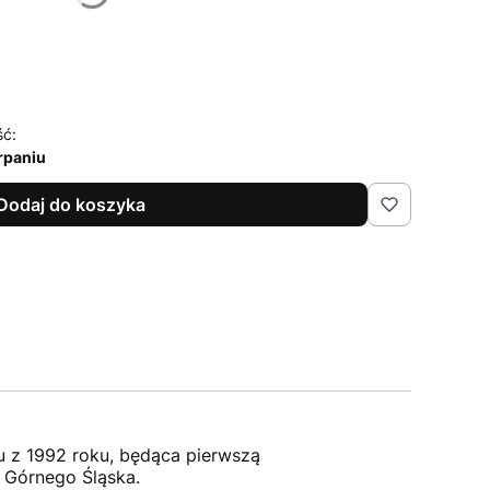
ść:
rpaniu
Dodaj do koszyka
u z 1992 roku, będąca pierwszą
e Górnego Śląska.