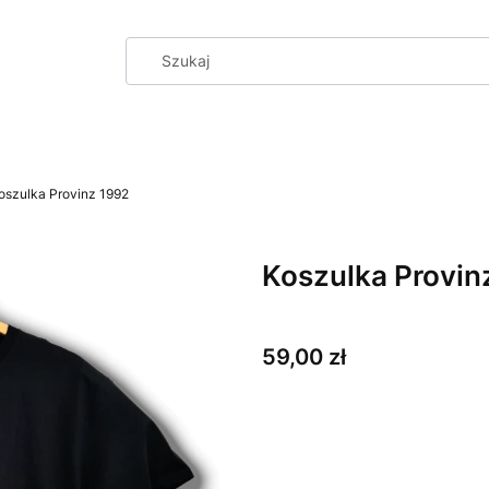
oszulka Provinz 1992
Koszulka Provin
Cena
59,00 zł
Wybierz wariant produktu:
Poszczególne warianty mogą ró