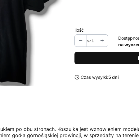
*
Rozmiar
Wybierz
Ilość
Dostępno
szt.
na wycze
Czas wysyłki:
5 dni
rukiem po obu stronach. Koszulka jest wznowieniem model
iem godła górnośląskiej prowincji, w sprzedaży na tereni