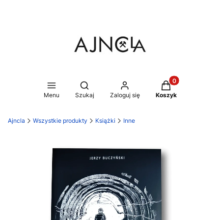
Produkty w koszy
Otwórz wyszukiwarkę
Menu
Szukaj
Zaloguj się
Koszyk
Ajncla
Wszystkie produkty
Książki
Inne