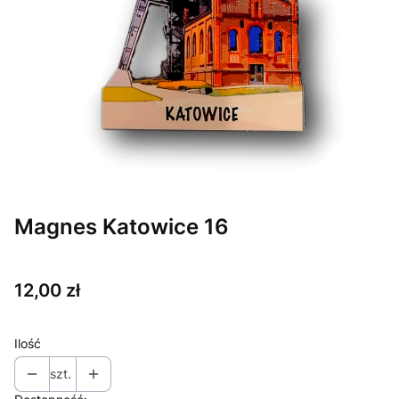
Magnes Katowice 16
Cena
12,00 zł
Ilość
szt.