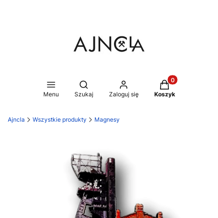
Produkty w koszy
Otwórz wyszukiwarkę
Menu
Szukaj
Zaloguj się
Koszyk
Ajncla
Wszystkie produkty
Magnesy