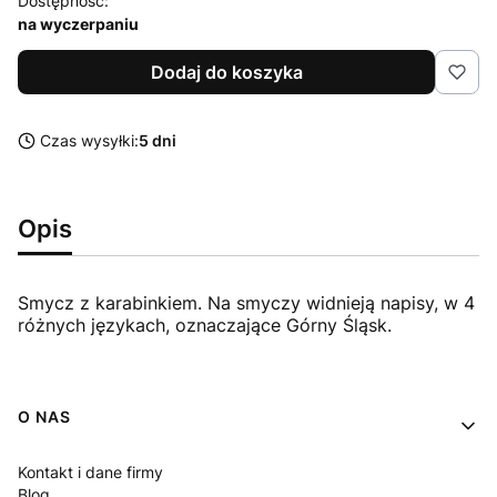
Dostępność:
na wyczerpaniu
Dodaj do koszyka
Czas wysyłki:
5 dni
Opis
Smycz z karabinkiem. Na smyczy widnieją napisy, w 4
różnych językach, oznaczające Górny Śląsk.
Linki w stopce
O NAS
Kontakt i dane firmy
Blog