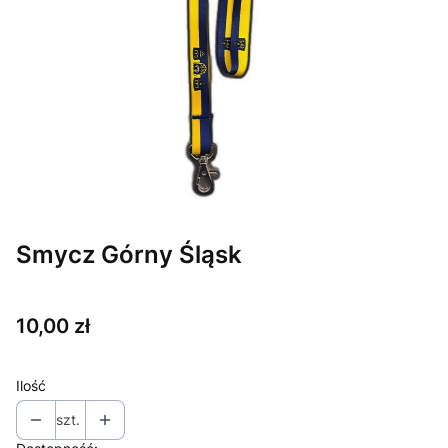
Smycz Górny Śląsk
Cena
10,00 zł
Ilość
szt.